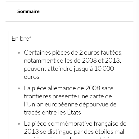
Sommaire
Une pièce anodine qui vaut une petite fortune
Deux monnaies qui concentrent les convoitises
Vérifier avant de vendre, une étape non négociable
En bref
Les circuits de vente qui font la différence
Diversifier son épargne au-delà des pièces de collection
Certaines pièces de 2 euros fautées,
notamment celles de 2008 et 2013,
peuvent atteindre jusqu'à 10 000
euros
La pièce allemande de 2008 sans
frontières présente une carte de
l'Union européenne dépourvue de
tracés entre les États
La pièce commémorative française de
2013 se distingue par des étoiles mal