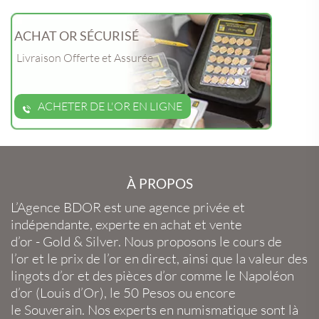
ACHAT OR SÉCURISÉ
Livraison Offerte et Assurée
ACHETER DE L'OR EN LIGNE
À PROPOS
L’Agence BDOR
est une agence privée et
indépendante, experte en
achat et vente
d’or
-
Gold
&
Silver
. Nous proposons le
cours de
l’or
et le
prix de l’or en direct
, ainsi que la
valeur des
lingots d’or
et des
pièces d’or
comme le
Napoléon
d’or
(
Louis d’Or
), le
50 Pesos
ou encore
le
Souverain
. Nos experts en
numismatique
sont là