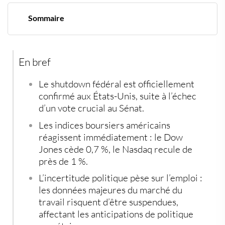
Sommaire
Washington paralysé, Wall Street en mode prudence
Emploi, Fed et indicateurs à l’arrêt
Le rapport ADP au centre de l'attention
En bref
Le shutdown fédéral est officiellement
confirmé aux États-Unis
, suite à l’échec
d’un vote crucial au Sénat.
Les indices boursiers américains
réagissent immédiatement
: le Dow
Jones cède 0,7 %, le Nasdaq recule de
près de 1 %.
L’incertitude politique pèse sur l’emploi
:
les données majeures du marché du
travail risquent d’être suspendues,
affectant les anticipations de politique