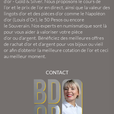
d’or
-
Gold
&
Silver
. Nous proposons le
cours de
l’or
et le
prix de l’or en direct
, ainsi que la
valeur des
lingots d’or
et des
pièces d’or
comme le
Napoléon
d’or
(
Louis d’Or
), le
50 Pesos
ou encore
le
Souverain
. Nos experts en
numismatique
sont là
pour vous aider à valoriser votre
pièce
d’or
ou
d’argent
. Bénéficiez des meilleures offres
de
rachat d’or
et
d’argent
pour vos
bijoux
ou
vieil
or
afin d’obtenir la
meilleure cotation de l’or
et ceci
au meilleur moment.
CONTACT