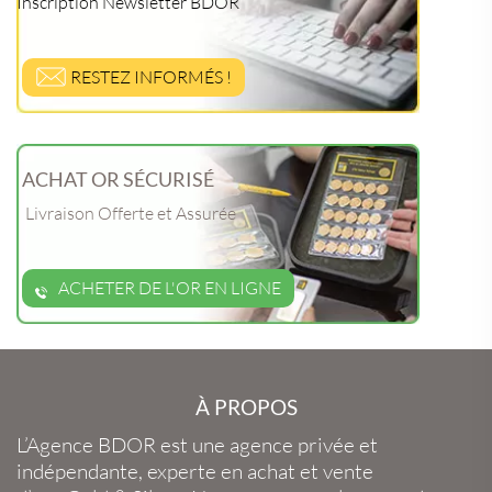
Inscription Newsletter BDOR
RESTEZ INFORMÉS !
ACHAT OR SÉCURISÉ
Livraison Offerte et Assurée
ACHETER DE L'OR EN LIGNE
À PROPOS
L’Agence BDOR
est une agence privée et
indépendante, experte en
achat et vente