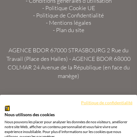
-
Conditions générales d'utilisation
-
Politique Cookie UE
-
Politique de Confidentialité
-
Mentions légales
-
Plan du site
AGENCE BDOR 67000 STRASBOURG
2 Rue du
Travail (Place des Halles) -
AGENCE BDOR 68000
COLMAR
24 Avenue de la République (en face du
manège)
Politique de confidentialité
Site :
2exVia
avec
Masteredit®
Nous utilisons des cookies
Tous droits réservés
Agence BDOR
®
Cours or, achat
Nous pouvons les placer pour analyser les données de nos visiteurs, améliorer
& vente or, argent
notre site Web, afficher un contenu personnalisé et vous faire vivre une
expérience inoubliable. Pour plus d'informations sur les cookies que nous
utilisons, ouvrez les paramètres.