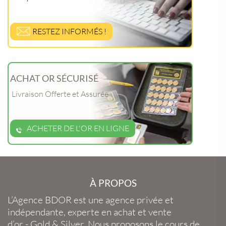
RESTEZ INFORMÉS !
ACHAT OR SÉCURISÉ
Livraison Offerte et Assurée
ACHETER DE L'OR EN LIGNE
À PROPOS
L’Agence BDOR
est une agence privée et
indépendante, experte en
achat et vente
d’or
-
Gold
&
Silver
. Nous proposons le
cours de