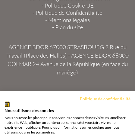
-
Politique Cookie UE
-
Politique de Confidentialité
-
Mentions légales
-
Plan du site
AGENCE BDOR 67000 STRASBOURG
2 Rue du
Travail (Place des Halles) -
AGENCE BDOR 68000
COLMAR
24 Avenue de la République (en face du
manège)
Politique de confidentialité
Site :
2exVia
avec
Masteredit®
Nous utilisons des cookies
Tous droits réservés
Agence BDOR
®
Cours or, achat
Nous pouvons les placer pour analyser les données de nos visiteurs, améliorer
& vente or, argent
notre site Web, afficher un contenu personnalisé et vous faire vivre une
expérience inoubliable. Pour plus d'informations sur les cookies que nous
utilisons, ouvrez les paramètres.