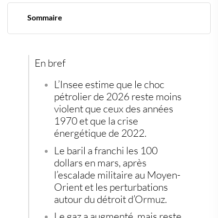
Sommaire
Un choc moins massif, mais pas indolore
Pourquoi 2026 ne ressemble pas à 2022
Le pouvoir d’achat encaisse la vraie facture
Une France moins dépendante au pétrole
En bref
L’épargne cherche des refuges tangibles
Une alerte moins historique, mais très concrète
L’Insee estime que le choc
pétrolier de 2026 reste moins
violent que ceux des années
1970 et que la crise
énergétique de 2022.
Le baril a franchi les 100
dollars en mars, après
l’escalade militaire au Moyen-
Orient et les perturbations
autour du détroit d’Ormuz.
Le gaz a augmenté, mais reste