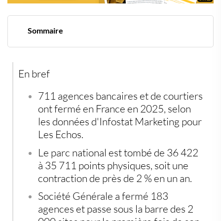
Sommaire
711 agences de moins en un an
Société Générale et BNP Paribas en tête du
mouvement
En bref
Les mutualistes s'y mettent aussi, avec prudence
Un retard français face aux banques du Sud de l'Europe
Préserver son épargne dans un paysage bancaire en
711 agences bancaires et de courtiers
mutation
ont fermé en France en 2025, selon
les données d'Infostat Marketing pour
Les Echos.
Le parc national est tombé de 36 422
à 35 711 points physiques, soit une
contraction de près de 2 % en un an.
Société Générale a fermé 183
agences et passe sous la barre des 2