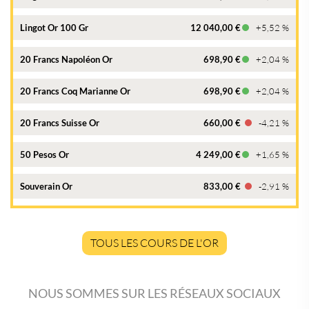
Lingot Or 100 Gr
12 040,00 €
+5,52 %
20 Francs Napoléon Or
698,90 €
+2,04 %
20 Francs Coq Marianne Or
698,90 €
+2,04 %
20 Francs Suisse Or
660,00 €
-4,21 %
50 Pesos Or
4 249,00 €
+1,65 %
Souverain Or
833,00 €
-2,91 %
TOUS LES COURS DE L'OR
NOUS SOMMES SUR LES RÉSEAUX SOCIAUX