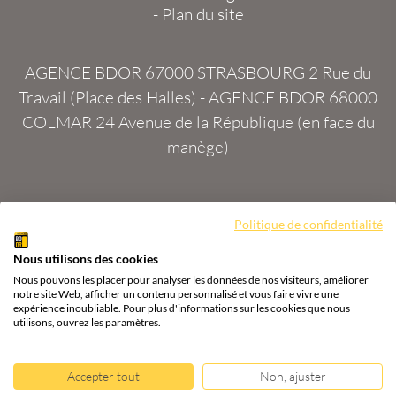
-
Plan du site
AGENCE BDOR 67000 STRASBOURG
2 Rue du
Travail (Place des Halles) -
AGENCE BDOR 68000
COLMAR
24 Avenue de la République (en face du
manège)
Politique de confidentialité
Site :
2exVia
avec
Masteredit®
Nous utilisons des cookies
Tous droits réservés
Agence BDOR
®
Cours or, achat
Nous pouvons les placer pour analyser les données de nos visiteurs, améliorer
& vente or, argent
notre site Web, afficher un contenu personnalisé et vous faire vivre une
expérience inoubliable. Pour plus d'informations sur les cookies que nous
utilisons, ouvrez les paramètres.
Accepter tout
Non, ajuster