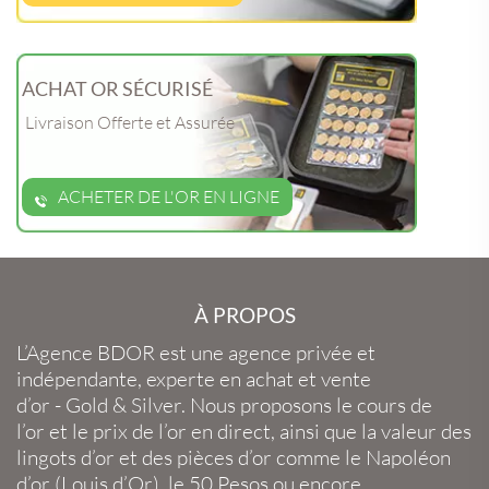
ACHAT OR SÉCURISÉ
Livraison Offerte et Assurée
ACHETER DE L'OR EN LIGNE
À PROPOS
L’Agence BDOR
est une agence privée et
indépendante, experte en
achat et vente
d’or
-
Gold
&
Silver
. Nous proposons le
cours de
l’or
et le
prix de l’or en direct
, ainsi que la
valeur des
lingots d’or
et des
pièces d’or
comme le
Napoléon
d’or
(
Louis d’Or
), le
50 Pesos
ou encore