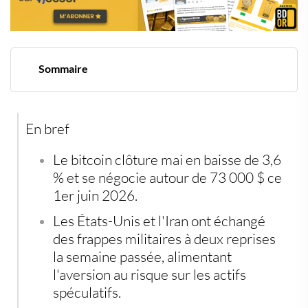
Sommaire
Tensions USA-Iran : le bitcoin paie le prix du risque
géopolitique
Trois semaines de sorties massives sur les ETF
En bref
américains
Le niveau Fibonacci 0,618 à 72 754 $ comme ligne de
front
Le bitcoin clôture mai en baisse de 3,6
Le CVDD désigne 50 000 $ comme creux de cycle
% et se négocie autour de 73 000 $ ce
Juin : quatre rendez-vous macro pour redéfinir le
1er juin 2026.
momentum
Diversifier son épargne avec des actifs physiques hors
Les États-Unis et l'Iran ont échangé
du circuit bancaire
des frappes militaires à deux reprises
la semaine passée, alimentant
l'aversion au risque sur les actifs
spéculatifs.