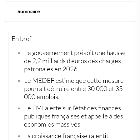
Sommaire
Une économie française déjà sous pression
Le pari risqué du gouvernement
Les entreprises redoutent un choc sur l’emploi
En bref
Dette, inflation et croissance faible : le cocktail qui
inquiète les marchés
La question des normes revient au centre du débat
Le gouvernement prévoit une hausse
Un tournant économique sous haute tension
de 2,2 milliards d’euros des charges
patronales en 2026.
Le MEDEF estime que cette mesure
pourrait détruire entre 30 000 et 35
000 emplois.
Le FMI alerte sur l’état des finances
publiques françaises et appelle à des
économies massives.
La croissance française ralentit