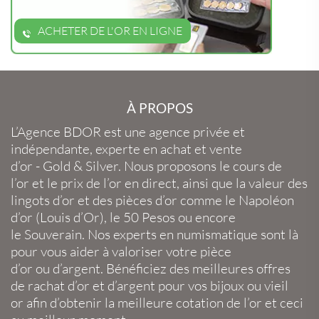
ACHETER DE L'OR EN LIGNE
À PROPOS
L’Agence BDOR
est une agence privée et
indépendante, experte en
achat et vente
d’or
-
Gold
&
Silver
. Nous proposons le
cours de
l’or
et le
prix de l’or en direct
, ainsi que la
valeur des
lingots d’or
et des
pièces d’or
comme le
Napoléon
d’or
(
Louis d’Or
), le
50 Pesos
ou encore
le
Souverain
. Nos experts en
numismatique
sont là
pour vous aider à valoriser votre
pièce
d’or
ou
d’argent
. Bénéficiez des meilleures offres
de
rachat d’or
et
d’argent
pour vos
bijoux
ou
vieil
or
afin d’obtenir la
meilleure cotation de l’or
et ceci