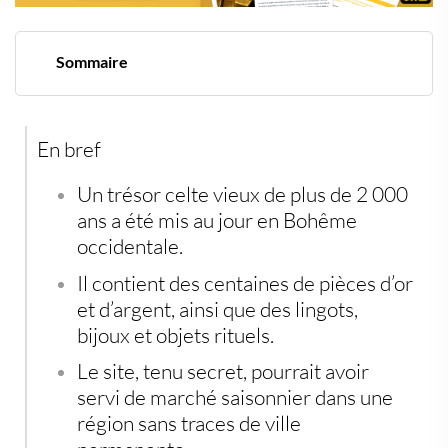
Sommaire
Découverte exceptionnelle d’un trésor d’or et d’argent
celtique en Tchéquie
Un site sans ville, mais riche en échanges
En bref
Des monnaies locales issues d’ateliers inconnus
Un réseau celte dense à l’échelle européenne
Une course contre les machines agricoles
Un
trésor celte vieux de plus de 2 000
Pourquoi ces découvertes renforcent l’intérêt pour les
ans
a été mis au jour en Bohême
investissements alternatifs
occidentale.
Il contient des
centaines de pièces d’or
et d’argent
, ainsi que des
lingots,
bijoux et objets rituels
.
Le site, tenu secret, pourrait avoir
servi de
marché saisonnier
dans une
région sans traces de ville