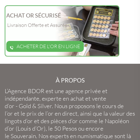
ACHAT OR SÉCURISÉ
Livraison Offerte et Assurée
ACHETER DE L'OR EN LIGNE
À PROPOS
L’Agence BDOR
est une agence privée et
indépendante, experte en
achat et vente
d’or
-
Gold
&
Silver
. Nous proposons le
cours de
l’or
et le
prix de l’or en direct
, ainsi que la
valeur des
lingots d’or
et des
pièces d’or
comme le
Napoléon
d’or
(
Louis d’Or
), le
50 Pesos
ou encore
le
Souverain
. Nos experts en
numismatique
sont là