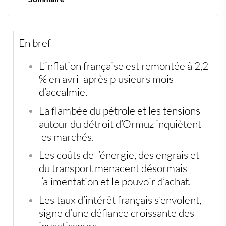
Une inflation qui repart à la hausse
Le pétrole redevient le moteur de la hausse des prix
Les engrais et l’alimentation sous pression
En bref
Les banques centrales prises au piège
La France fragilisée par sa dette
Les marchés redoutent une crise durable
L’inflation française est remontée à 2,2
% en avril après plusieurs mois
d’accalmie.
La flambée du pétrole et les tensions
autour du détroit d’Ormuz inquiètent
les marchés.
Les coûts de l’énergie, des engrais et
du transport menacent désormais
l’alimentation et le pouvoir d’achat.
Les taux d’intérêt français s’envolent,
signe d’une défiance croissante des
investisseurs.