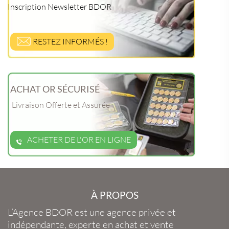
Inscription Newsletter BDOR
RESTEZ INFORMÉS !
ACHAT OR SÉCURISÉ
Livraison Offerte et Assurée
ACHETER DE L'OR EN LIGNE
À PROPOS
L’Agence BDOR
est une agence privée et
indépendante, experte en
achat et vente