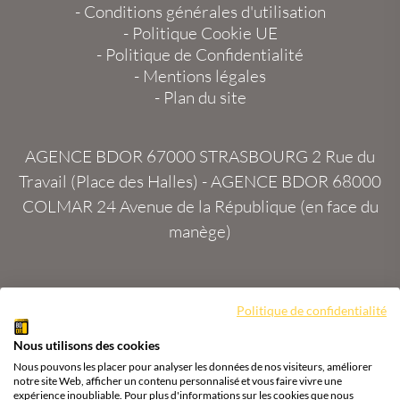
-
Conditions générales d'utilisation
-
Politique Cookie UE
-
Politique de Confidentialité
-
Mentions légales
-
Plan du site
AGENCE BDOR 67000 STRASBOURG
2 Rue du
Travail (Place des Halles) -
AGENCE BDOR 68000
COLMAR
24 Avenue de la République (en face du
manège)
Site :
2exVia
avec
Masteredit®
Politique de confidentialité
Nous utilisons des cookies
Tous droits réservés
Agence BDOR
®
Cours or, achat
Nous pouvons les placer pour analyser les données de nos visiteurs, améliorer
& vente or, argent
notre site Web, afficher un contenu personnalisé et vous faire vivre une
expérience inoubliable. Pour plus d'informations sur les cookies que nous