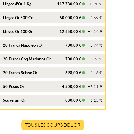
Lingot d'Or 1 Kg
117 780,00 €
+0,93 %
Lingot Or 500 Gr
60 000,00 €
+1,69 %
Lingot Or 100 Gr
12 850,00 €
+6,24 %
20 Francs Napoléon Or
700,00 €
+2,94 %
20 Francs Coq Marianne Or
700,00 €
+2,94 %
20 Francs Suisse Or
698,00 €
+1,16 %
50 Pesos Or
4 500,00 €
+3,21 %
Souverain Or
880,00 €
+1,15 %
TOUS LES COURS DE L'OR