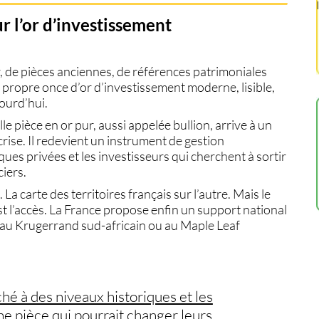
r l’or d’investissement
, de pièces anciennes, de références patrimoniales
sa propre once d’or d’investissement moderne, lisible,
ourd’hui.
e pièce en or pur, aussi appelée bullion, arrive à un
crise. Il redevient un instrument de gestion
nques privées et les investisseurs qui cherchent à sortir
iers.
 carte des territoires français sur l’autre. Mais le
c’est l’accès. La France propose enfin un support national
t au Krugerrand sud-africain ou au Maple Leaf
ché à des niveaux historiques et les
une pièce qui pourrait changer leurs