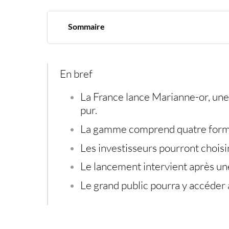
Sommaire
La France comble enfin un vide sur l’or d’inve
Une once française, mais aussi des formats plu
Physique ou numérique, deux visions de la dé
Un lancement qui accompagne la ruée vers l’o
En bref
Métaux précieux et sécurisation de l’épargne
La France lance Marianne-or, une
pur.
La gamme comprend quatre format
Les investisseurs pourront chois
Le lancement intervient après un
Le grand public pourra y accéder 