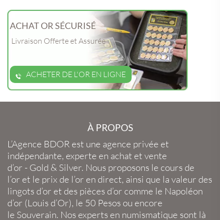
ACHAT OR SÉCURISÉ
Livraison Offerte et Assurée
ACHETER DE L'OR EN LIGNE
À PROPOS
L’Agence BDOR
est une agence privée et
indépendante, experte en
achat et vente
d’or
-
Gold
&
Silver
. Nous proposons le
cours de
l’or
et le
prix de l’or en direct
, ainsi que la
valeur des
lingots d’or
et des
pièces d’or
comme le
Napoléon
d’or
(
Louis d’Or
), le
50 Pesos
ou encore
le
Souverain
. Nos experts en
numismatique
sont là