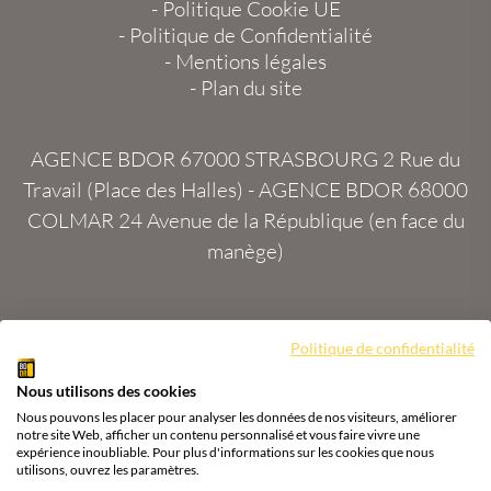
-
Politique Cookie UE
-
Politique de Confidentialité
-
Mentions légales
-
Plan du site
AGENCE BDOR 67000 STRASBOURG
2 Rue du
Travail (Place des Halles) -
AGENCE BDOR 68000
COLMAR
24 Avenue de la République (en face du
manège)
Politique de confidentialité
Site :
2exVia
avec
Masteredit®
Nous utilisons des cookies
Tous droits réservés
Agence BDOR
®
Cours or, achat
Nous pouvons les placer pour analyser les données de nos visiteurs, améliorer
& vente or, argent
notre site Web, afficher un contenu personnalisé et vous faire vivre une
expérience inoubliable. Pour plus d'informations sur les cookies que nous
utilisons, ouvrez les paramètres.