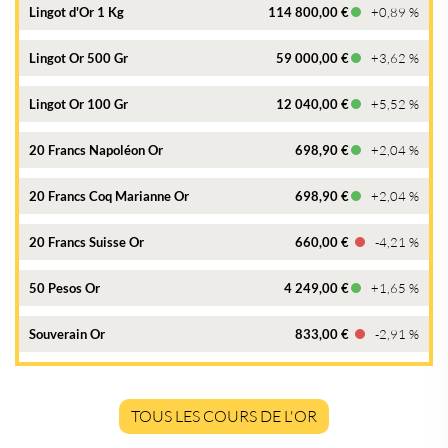
Lingot d'Or 1 Kg
114 800,00 €
+0,89 %
Lingot Or 500 Gr
59 000,00 €
+3,62 %
Lingot Or 100 Gr
12 040,00 €
+5,52 %
20 Francs Napoléon Or
698,90 €
+2,04 %
20 Francs Coq Marianne Or
698,90 €
+2,04 %
20 Francs Suisse Or
660,00 €
-4,21 %
50 Pesos Or
4 249,00 €
+1,65 %
Souverain Or
833,00 €
-2,91 %
TOUS LES COURS DE L'OR