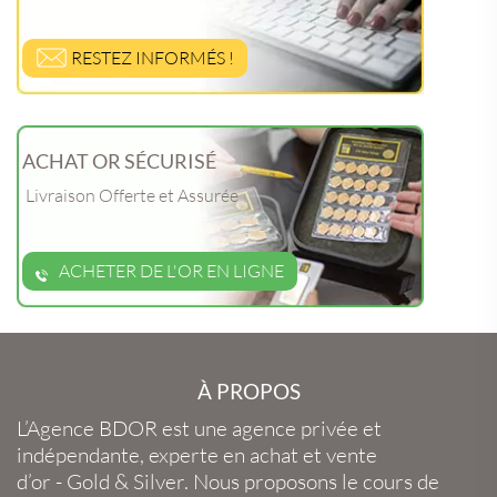
RESTEZ INFORMÉS !
ACHAT OR SÉCURISÉ
Livraison Offerte et Assurée
ACHETER DE L'OR EN LIGNE
À PROPOS
L’Agence BDOR
est une agence privée et
indépendante, experte en
achat et vente
d’or
-
Gold
&
Silver
. Nous proposons le
cours de