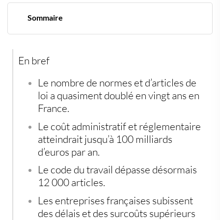
Sommaire
Normes françaises : le coût caché de 100 milliards qui
étrangle la France
Un coût estimé jusqu’à 100 milliards d’euros
En bref
Une machine réglementaire devenue incontrôlable
La France produit plus de normes que ses voisins
Un frein majeur pour l’industrie et le pouvoir d’achat
Le nombre de normes et d’articles de
loi a quasiment doublé en vingt ans en
France.
Le coût administratif et réglementaire
atteindrait jusqu’à 100 milliards
d’euros par an.
Le code du travail dépasse désormais
12 000 articles.
Les entreprises françaises subissent
des délais et des surcoûts supérieurs