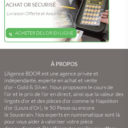
ACHAT OR SÉCURISÉ
Livraison Offerte et Assurée
ACHETER DE L'OR EN LIGNE
À PROPOS
L’Agence BDOR
est une agence privée et
indépendante, experte en
achat et vente
d’or
-
Gold
&
Silver
. Nous proposons le
cours de
l’or
et le
prix de l’or en direct
, ainsi que la
valeur des
lingots d’or
et des
pièces d’or
comme le
Napoléon
d’or
(
Louis d’Or
), le
50 Pesos
ou encore
le
Souverain
. Nos experts en
numismatique
sont là
pour vous aider à valoriser votre
pièce