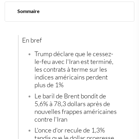
Sommaire
Trump rallume la mèche iranienne
Un accord qui tenait déjà sur un fil
Le pétrole retrouve des couleurs, l'or recule
Semaine chargée sur le front macro et micro
En bref
Se protéger quand la géopolitique dicte sa loi
Trump déclare que le cessez-
le-feu avec l'Iran est terminé,
les contrats à terme sur les
indices américains perdent
plus de 1%
Le baril de Brent bondit de
5,6% à 78,3 dollars après de
nouvelles frappes américaines
contre l'Iran
L'once d'or recule de 1,3%
tandis que le dollar progresse