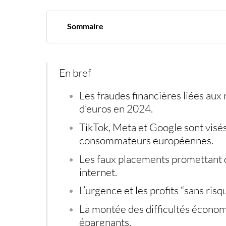
Sommaire
Les réseaux sociaux au centre des critiques
Les périodes de crise favorisent les escroqueri
Trois signaux d’alerte qui doivent faire fuir
Une bataille devenue politique et économiqu
En bref
Les fraudes financières liées aux 
d’euros en 2024.
TikTok, Meta et Google sont visés
consommateurs européennes.
Les faux placements promettant 
internet.
L’urgence et les profits “sans risq
La montée des difficultés économi
épargnants.