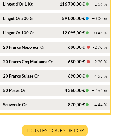
Lingot d'Or 1 Kg
116 700,00 €
+1,66 %
Lingot Or 500 Gr
59 000,00 €
+0,00 %
Lingot Or 100 Gr
12 095,00 €
+0,46 %
20 Francs Napoléon Or
680,00 €
-2,70 %
20 Francs Coq Marianne Or
680,00 €
-2,70 %
20 Francs Suisse Or
690,00 €
+4,55 %
50 Pesos Or
4 360,00 €
+2,61 %
Souverain Or
870,00 €
+4,44 %
TOUS LES COURS DE L'OR