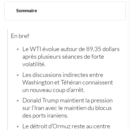
Sommaire
Le pétrole marque une pause malgré un contexte
géopolitique toujours explosif
Washington et Téhéran s’éloignent d’un accord
En bref
Le détroit d’Ormuz reste le point névralgique des
marchés énergétiques
Les stocks américains pourraient orienter la prochaine
Le WTI évolue autour de 89,35 dollars
tendance
après plusieurs séances de forte
Face aux incertitudes, les actifs tangibles retrouvent
volatilité.
leur place
Les discussions indirectes entre
Washington et Téhéran connaissent
un nouveau coup d’arrêt.
Donald Trump maintient la pression
sur l’Iran avec le maintien du blocus
des ports iraniens.
Le détroit d’Ormuz reste au centre