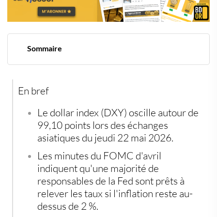
Sommaire
Le dollar se stabilise malgré des signaux
contradictoires sur l'Iran
La Fed envisage des hausses de taux, l'inflation reste le
En bref
facteur clé
Pourparlers américano-iraniens : avancées fragiles et
menaces persistantes
Le dollar index (DXY) oscille autour de
Le dollar australien pénalisé par un chômage au plus
99,10 points lors des échanges
haut depuis 4 ans et demi
asiatiques du jeudi 22 mai 2026.
Protéger son épargne face à l'instabilité monétaire
Les minutes du FOMC d'avril
indiquent qu'une majorité de
responsables de la Fed sont prêts à
relever les taux si l'inflation reste au-
dessus de 2 %.