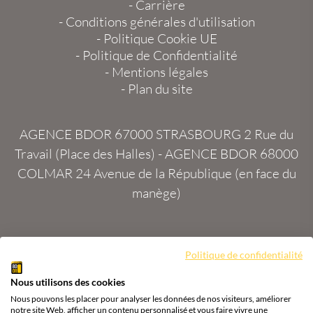
-
Carrière
-
Conditions générales d'utilisation
-
Politique Cookie UE
-
Politique de Confidentialité
-
Mentions légales
-
Plan du site
AGENCE BDOR 67000 STRASBOURG
2 Rue du
Travail (Place des Halles) -
AGENCE BDOR 68000
COLMAR
24 Avenue de la République (en face du
manège)
Politique de confidentialité
Site :
2exVia
avec
Masteredit®
Nous utilisons des cookies
Tous droits réservés
Agence BDOR
®
Cours or, achat
Nous pouvons les placer pour analyser les données de nos visiteurs, améliorer
& vente or, argent
notre site Web, afficher un contenu personnalisé et vous faire vivre une