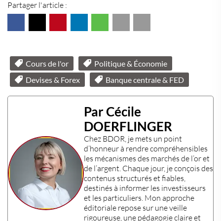
Partager l'article :
Cours de l'or
Politique & Économie
Devises & Forex
Banque centrale & FED
Par Cécile
DOERFLINGER
Chez
BDOR
, je mets un point
d’honneur à rendre compréhensibles
les mécanismes des
marchés de l’or et
de l’argent
. Chaque jour, je conçois des
contenus structurés et fiables,
destinés à informer les
investisseurs
et les
particuliers
. Mon approche
éditoriale repose sur une veille
rigoureuse, une pédagogie claire et